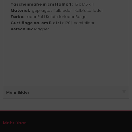
Taschenmaße in cm
H x B x T:
15 x 17,5 x 11
Material:
geprägtes Kalbleder | Kalbfutterleder
Farbe:
Leder Rot | Kalbfutterleder Beige
Gurtlänge ca. cm B x L:
1 x 120 | verstellbar
Verschluß:
Magnet
Mehr Bilder
Mehr über...