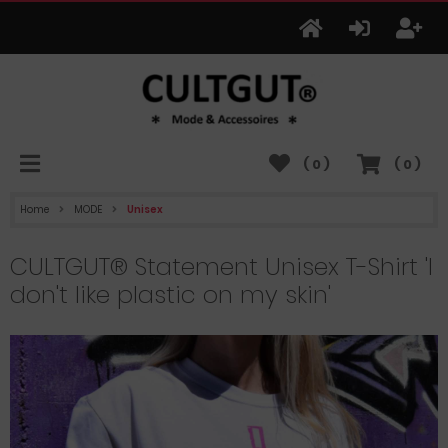
(
0
)
(
0
)
Home
MODE
Unisex
CULTGUT® Statement Unisex T-Shirt 'I
don't like plastic on my skin'