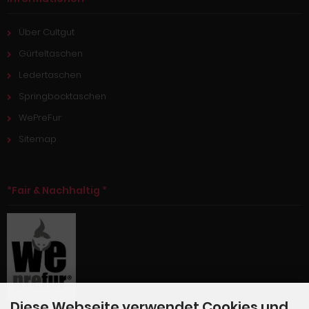
Über Cultgut
Gürteltaschen
Ledertaschen
Springbocktaschen
WePreFur
Sitemap
*Fair & Nachhaltig *
Diese Webseite verwendet Cookies und